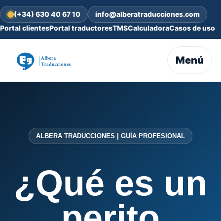
(+34) 630 40 67 10
info@alberatraducciones.com
Portal clientes
Portal traductores
TMS
Calculadora
Casos de uso
Menú
ALBERA TRADUCCIONES | GUÍA PROFESIONAL
¿Qué es un
perito