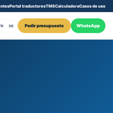
entes
Portal traductores
TMS
Calculadora
Casos de uso
Pedir presupuesto
WhatsApp
FR
DE