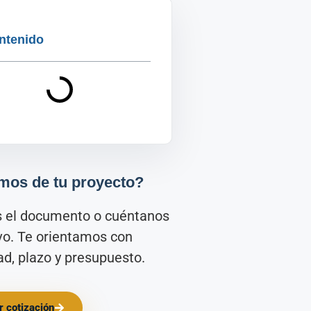
ntenido
mos de tu proyecto?
s el documento o cuéntanos
ivo. Te orientamos con
d, plazo y presupuesto.
ar cotización