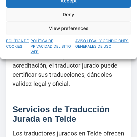
traductor jurado por parte del Ministerio
Accept
de Asuntos Exteriores. Esta acreditación
Deny
es esencial para poder ejercer como
traductor jurado en España, ya que
View preferences
garantiza que el profesional cumple con
POLÍTICA DE
POLÍTICA DE
AVISO LEGAL Y CONDICIONES
los estándares de calidad exigidos por
COOKIES
PRIVACIDAD DEL SITIO
GENERALES DE USO
WEB
las autoridades españolas. Con esta
acreditación, el traductor jurado puede
certificar sus traducciones, dándoles
validez legal y oficial.
Servicios de Traducción
Jurada en Telde
Los traductores jurados en Telde ofrecen