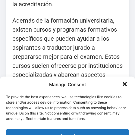
la acreditación.
Además de la formación universitaria,
existen cursos y programas formativos
específicos que pueden ayudar a los
aspirantes a traductor jurado a
prepararse mejor para el examen. Estos
cursos suelen ofrecerse por instituciones
especializadas y abarcan aspectos
técnicos y prácticos de la traducción
Manage Consent
jurada, incluyendo la familiarización con
To provide the best experiences, we use technologies like cookies to
terminología legal y administrativa.
store and/or access device information. Consenting to these
technologies will allow us to process data such as browsing behavior or
unique IDs on this site. Not consenting or withdrawing consent, may
Una vez aprobado el examen, el
adversely affect certain features and functions.
candidato recibe la acreditación como