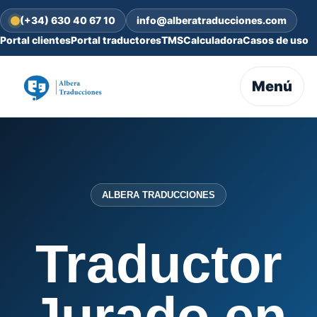
(+34) 630 40 67 10
info@alberatraducciones.com
Portal clientes
Portal traductores
TMS
Calculadora
Casos de uso
Menú
ALBERA TRADUCCIONES
Traductor
Jurado en