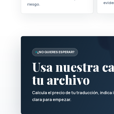
evide
riesgo.
¿NO QUIERES ESPERAR?
Usa nuestra ca
tu archivo
Calcula el precio de tu traducción, indic
clara para empezar.