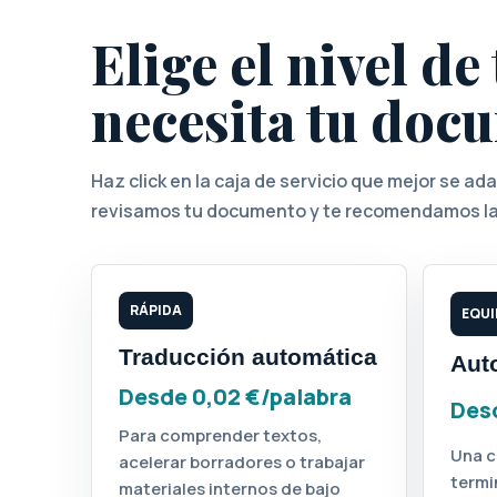
Elige el nivel d
necesita tu doc
Haz click en la caja de servicio que mejor se ad
revisamos tu documento y te recomendamos la
RÁPIDA
EQUI
Traducción automática
Auto
Desde 0,02 €/palabra
Desd
Para comprender textos,
Una c
acelerar borradores o trabajar
termi
materiales internos de bajo