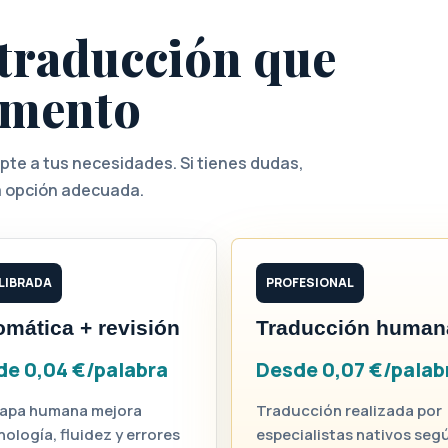
e traducción que
umento
apte a tus necesidades. Si tienes dudas,
 opción adecuada.
LIBRADA
PROFESIONAL
mática + revisión
Traducción human
e 0,04 €/palabra
Desde 0,07 €/palab
apa humana mejora
Traducción realizada por
nología, fluidez y errores
especialistas nativos seg