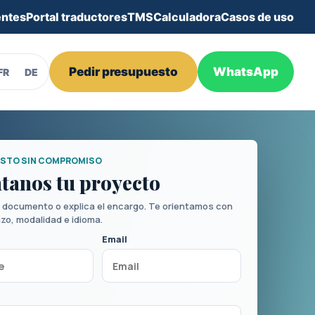
entes
Portal traductores
TMS
Calculadora
Casos de uso
Pedir presupuesto
WhatsApp
FR
DE
STO SIN COMPROMISO
tanos tu proyecto
l documento o explica el encargo. Te orientamos con
azo, modalidad e idioma.
Email