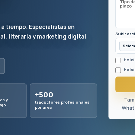
 a tiempo. Especialistas en
Subir arc
l, literaria y marketing digital
Selec
He le
He leí
+500
Tamb
es y
traductores profesionales
ajo
Whats
por área