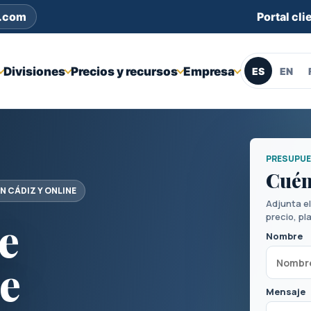
s.com
Portal cli
Divisiones
Precios y recursos
Empresa
ES
EN
PRESUPUE
Cuén
N CÁDIZ Y ONLINE
Adjunta e
precio, pl
e
Nombre
e
Mensaje