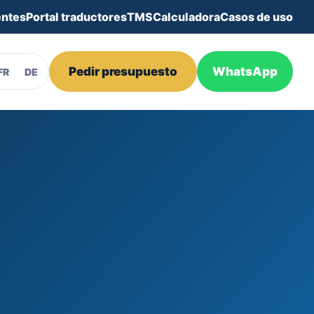
entes
Portal traductores
TMS
Calculadora
Casos de uso
Pedir presupuesto
WhatsApp
FR
DE