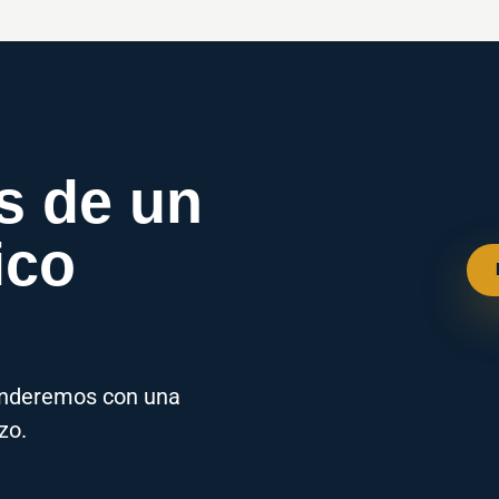
s de un
ico
ponderemos con una
zo.