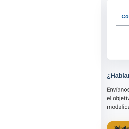
Co
¿Habla
Envíano
el objet
modalida
Solicit