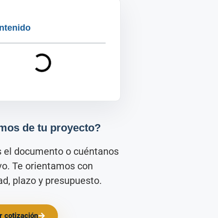
ntenido
mos de tu proyecto?
s el documento o cuéntanos
ivo. Te orientamos con
d, plazo y presupuesto.
ar cotización