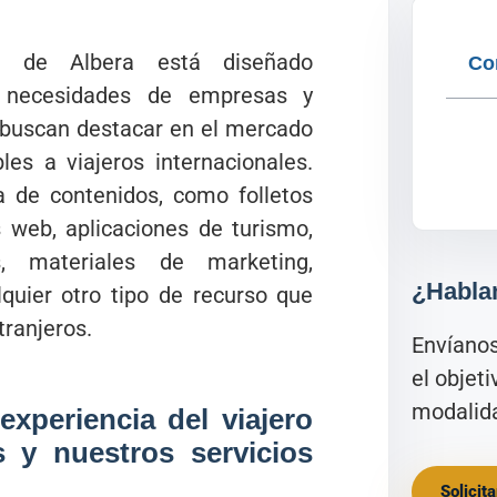
ica de Albera está diseñado
Co
as necesidades de empresas y
e buscan destacar en el mercado
bles a viajeros internacionales.
 de contenidos, como folletos
s web, aplicaciones de turismo,
s, materiales de marketing,
¿Habla
alquier otro tipo de recurso que
tranjeros.
Envíano
el objet
modalida
xperiencia del viajero
s y nuestros servicios
Solicit