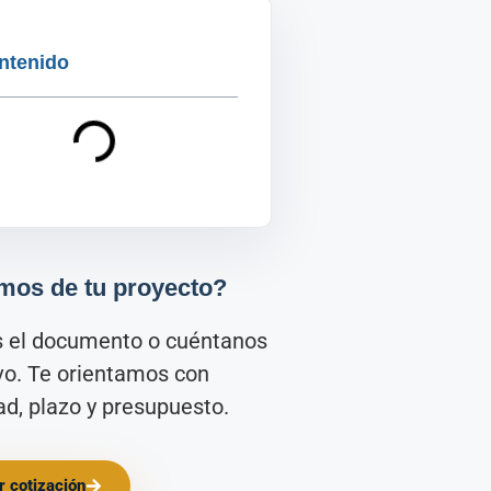
ntenido
mos de tu proyecto?
s el documento o cuéntanos
ivo. Te orientamos con
d, plazo y presupuesto.
ar cotización