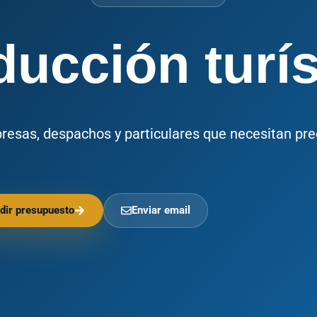
ducción turís
presas, despachos y particulares que necesitan pre
dir presupuesto
Enviar email