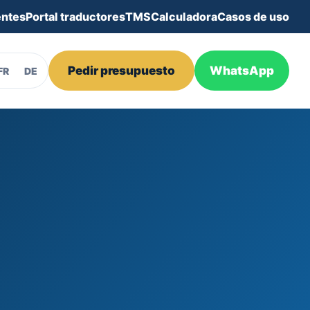
entes
Portal traductores
TMS
Calculadora
Casos de uso
Pedir presupuesto
WhatsApp
FR
DE