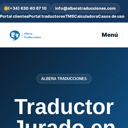
(+34) 630 40 67 10
info@alberatraducciones.com
Portal clientes
Portal traductores
TMS
Calculadora
Casos de uso
Menú
ALBERA TRADUCCIONES
Traductor
Jurado en