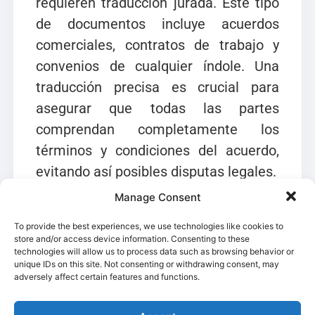
requieren traducción jurada. Este tipo
de documentos incluye acuerdos
comerciales, contratos de trabajo y
convenios de cualquier índole. Una
traducción precisa es crucial para
asegurar que todas las partes
comprendan completamente los
términos y condiciones del acuerdo,
evitando así posibles disputas legales.
Manage Consent
Documentos notariales, como
To provide the best experiences, we use technologies like cookies to
poderes, testamentos y actas, también
store and/or access device information. Consenting to these
deben ser traducidos por un traductor
technologies will allow us to process data such as browsing behavior or
unique IDs on this site. Not consenting or withdrawing consent, may
jurado. La autenticidad y precisión en
adversely affect certain features and functions.
estos textos son esenciales para que