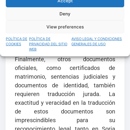
tengan validez legal en
Accept
procedimientos judiciales y
Deny
administrativos. Una traducción
incorrecta podría resultar en la nulidad
View preferences
del documento y generar serios
POLÍTICA DE
POLÍTICA DE
AVISO LEGAL Y CONDICIONES
problemas legales.
COOKIES
PRIVACIDAD DEL SITIO
GENERALES DE USO
WEB
Finalmente, otros documentos
oficiales, como certificados de
matrimonio, sentencias judiciales y
documentos de identidad, también
requieren traducción jurada. La
exactitud y veracidad en la traducción
de estos documentos son
imprescindibles para su
reconocimiento legal tanto en Soria