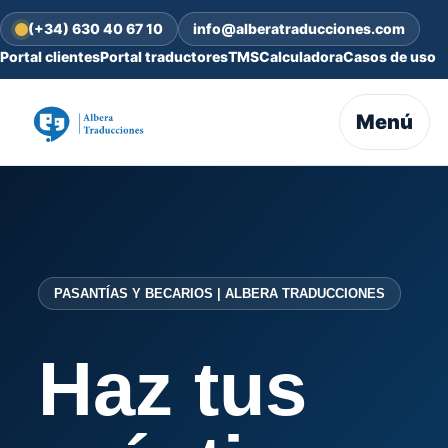
(+34) 630 40 67 10
info@alberatraducciones.com
Portal clientes
Portal traductores
TMS
Calculadora
Casos de uso
Menú
PASANTÍAS Y BECARIOS | ALBERA TRADUCCIONES
Haz tus