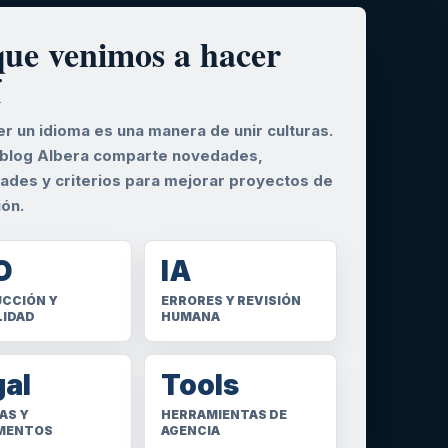
que venimos a hacer
í
r un idioma es una manera de unir culturas.
 blog Albera comparte novedades,
dades y criterios para mejorar proyectos de
ión.
O
IA
CCIÓN Y
ERRORES Y REVISIÓN
LIDAD
HUMANA
gal
Tools
AS Y
HERRAMIENTAS DE
MENTOS
AGENCIA