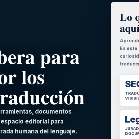
Lo 
aqu
Aprende
lbera para
En este
curiosi
traducc
or los
SE
traducción
TRADU
VISIBI
herramientas, documentos
Le
espacio editorial para
JURAD
irada humana del lenguaje.
DOCU