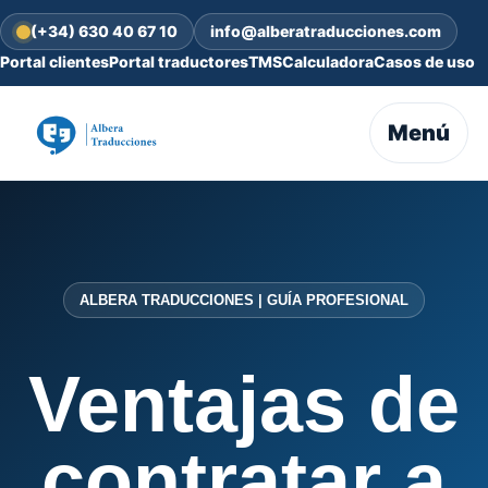
(+34) 630 40 67 10
info@alberatraducciones.com
Portal clientes
Portal traductores
TMS
Calculadora
Casos de uso
Menú
ALBERA TRADUCCIONES | GUÍA PROFESIONAL
Ventajas de
contratar a