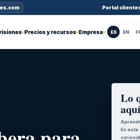
nes.com
Portal cliente
visiones
Precios y recursos
Empresa
ES
EN
F
Lo 
aqu
Aprende
lbera para
En este
curiosi