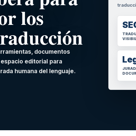
traducc
or los
SE
traducción
TRADU
VISIBI
herramientas, documentos
Le
espacio editorial para
JURAD
irada humana del lenguaje.
DOCU