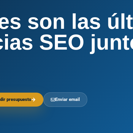
es son las úl
ias SEO junto
dir presupuesto
Enviar email