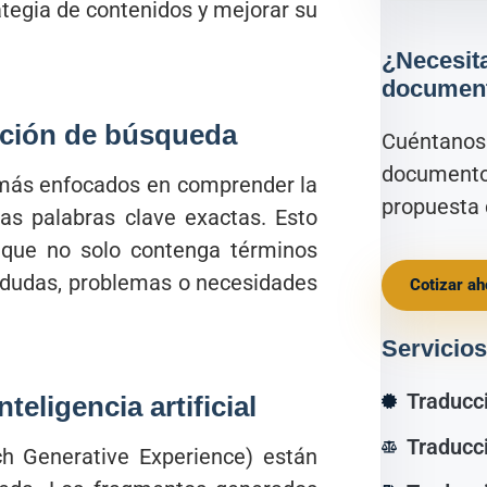
ategia de contenidos y mejorar su
¿Necesita
documen
nción de búsqueda
Cuéntanos 
documento
 más enfocados en comprender la
propuesta 
las palabras clave exactas. Esto
 que no solo contenga términos
a dudas, problemas o necesidades
Cotizar ah
Servicios
Traducc
teligencia artificial
Traducci
 Generative Experience) están