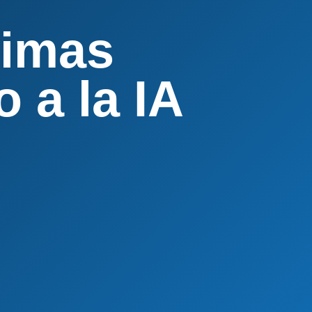
timas
 a la IA