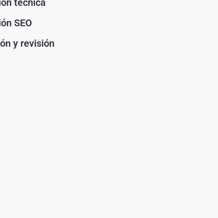
ión técnica
ión SEO
ón y revisión