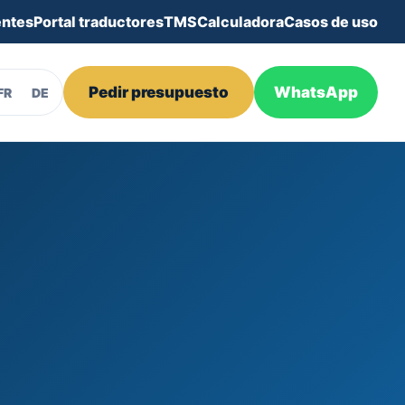
entes
Portal traductores
TMS
Calculadora
Casos de uso
Pedir presupuesto
WhatsApp
FR
DE