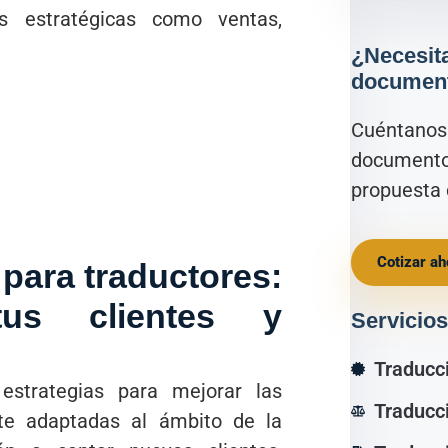
as estratégicas como ventas,
¿Necesita
documen
Cuéntanos 
documento
propuesta 
Cotizar ah
 para traductores:
us clientes y
Servicios
Traducc
estrategias para mejorar las
Traducci
nte adaptadas al ámbito de la