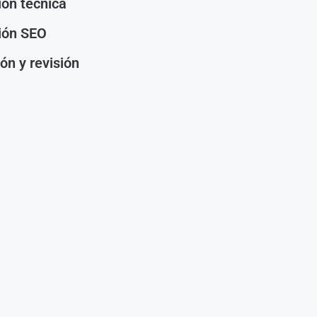
ión técnica
ión SEO
ón y revisión