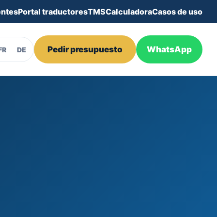
entes
Portal traductores
TMS
Calculadora
Casos de uso
Pedir presupuesto
WhatsApp
FR
DE