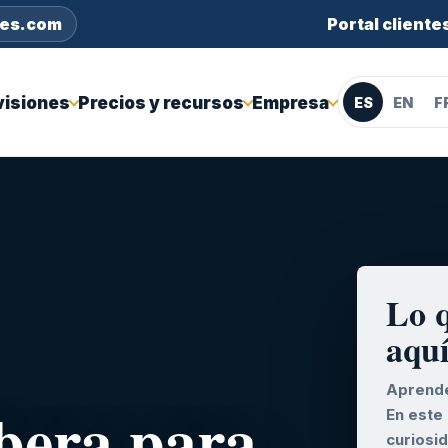
nes.com
Portal cliente
visiones
Precios y recursos
Empresa
ES
EN
F
Lo 
aqu
Aprende
lbera para
En este
curiosi