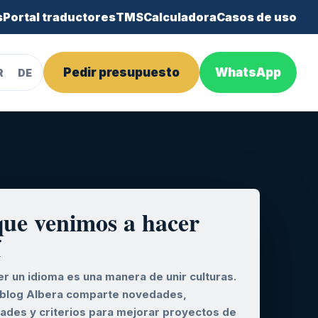
s
Portal traductores
TMS
Calculadora
Casos de uso
Pedir presupuesto
WhatsApp
R
DE
que venimos a hacer
í
r un idioma es una manera de unir culturas.
 blog Albera comparte novedades,
dades y criterios para mejorar proyectos de