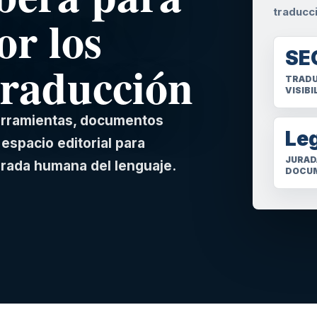
traducc
or los
SE
traducción
TRADU
VISIBI
herramientas, documentos
Le
espacio editorial para
JURAD
irada humana del lenguaje.
DOCU