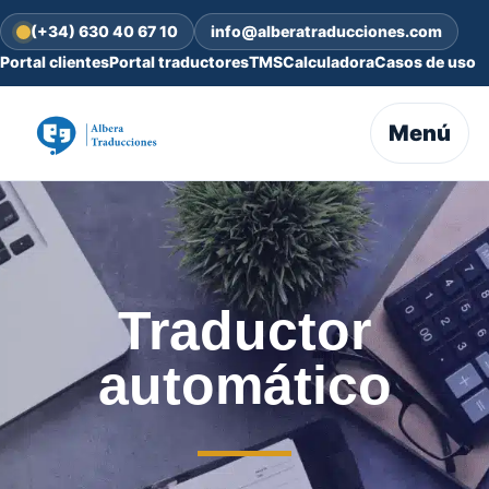
(+34) 630 40 67 10
info@alberatraducciones.com
Portal clientes
Portal traductores
TMS
Calculadora
Casos de uso
Menú
Traductor
automático