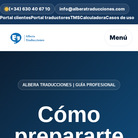
(+34) 630 40 67 10
info@alberatraducciones.com
Portal clientes
Portal traductores
TMS
Calculadora
Casos de uso
Menú
ALBERA TRADUCCIONES | GUÍA PROFESIONAL
Cómo
prepararte