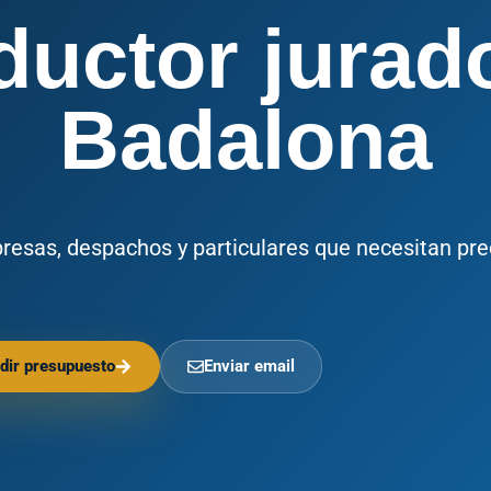
ductor jurad
Badalona
presas, despachos y particulares que necesitan pre
dir presupuesto
Enviar email