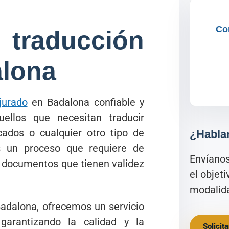
Co
traducción
alona
jurado
en Badalona confiable y
ellos que necesitan traducir
icados o cualquier otro tipo de
¿Habla
es un proceso que requiere de
Envíano
de documentos que tienen validez
el objet
modalida
adalona, ofrecemos un servicio
 garantizando la calidad y la
Solicit