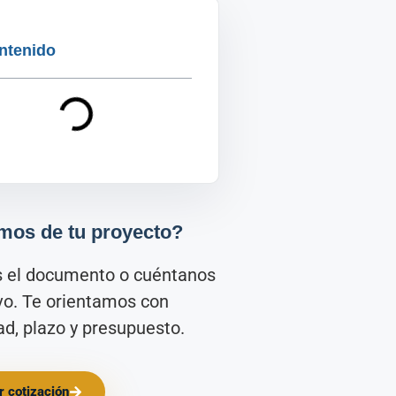
ntenido
mos de tu proyecto?
s el documento o cuéntanos
ivo. Te orientamos con
d, plazo y presupuesto.
ar cotización