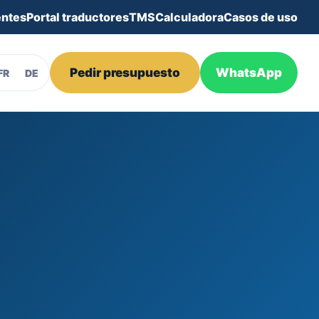
entes
Portal traductores
TMS
Calculadora
Casos de uso
Pedir presupuesto
WhatsApp
FR
DE