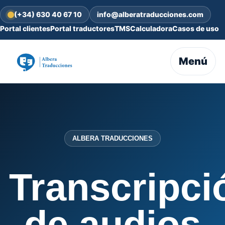
(+34) 630 40 67 10
info@alberatraducciones.com
Portal clientes
Portal traductores
TMS
Calculadora
Casos de uso
Menú
ALBERA TRADUCCIONES
Transcripci
de audios