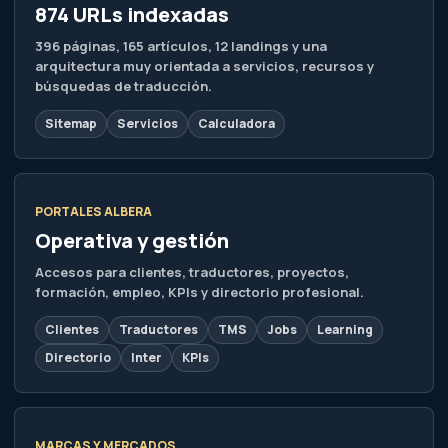
Accesos para clientes, traductores, proyectos,
formación, empleo, KPIs y directorio profesional.
Clientes
Traductores
TMS
Jobs
Learning
Directorio
Inter
KPIs
MARCAS Y MERCADOS
Ecosistema internacional
Propiedades digitales vinculadas a traducción,
formación, tecnología lingüística y mercados
internacionales.
Albera Group
Albera Trad
Polyglot Hub
Luxemburgo
México
Juradas
COBERTURA