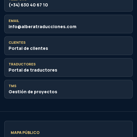
TMS
Gestión de proyectos
MAPA PÚBLICO
874 URLs indexadas
396 páginas, 165 artículos, 12 landings y una
arquitectura muy orientada a servicios, recursos y
búsquedas de traducción.
Sitemap
Servicios
Calculadora
PORTALES ALBERA
Operativa y gestión