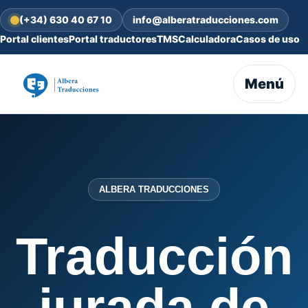
(+34) 630 40 67 10
info@alberatraducciones.com
Portal clientes
Portal traductores
TMS
Calculadora
Casos de uso
Menú
ALBERA TRADUCCIONES
Traducción
jurada de