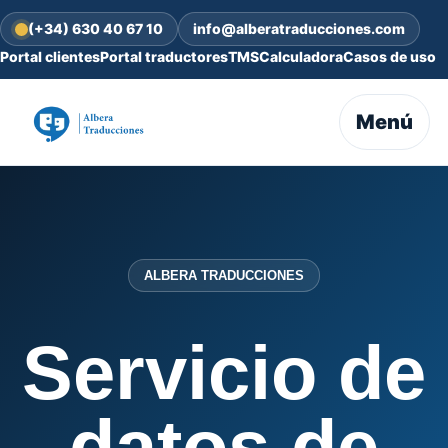
(+34) 630 40 67 10
info@alberatraducciones.com
Portal clientes
Portal traductores
TMS
Calculadora
Casos de uso
Menú
ALBERA TRADUCCIONES
Servicio de
datos de