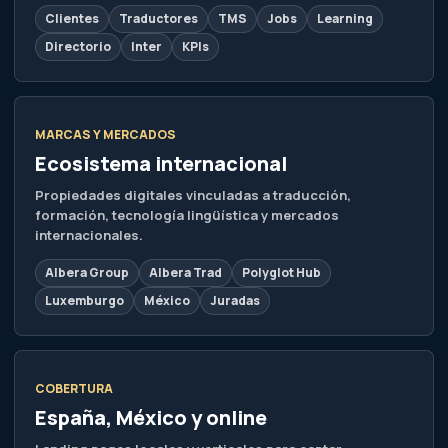
Clientes
Traductores
TMS
Jobs
Learning
Directorio
Inter
KPIs
MARCAS Y MERCADOS
Ecosistema internacional
Propiedades digitales vinculadas a traducción,
formación, tecnología lingüística y mercados
internacionales.
Albera Group
Albera Trad
Polyglot Hub
Luxemburgo
México
Juradas
COBERTURA
España, México y online