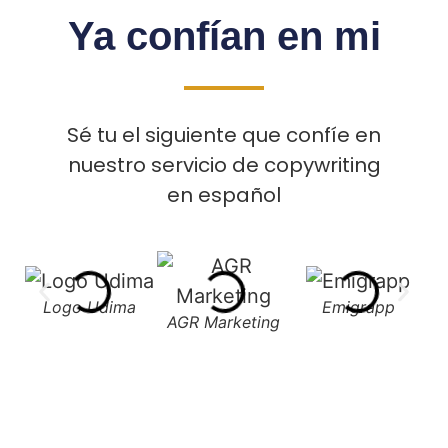
Ya confían en mi
Sé tu el siguiente que confíe en
nuestro servicio de copywriting
en español
Logo Udima
Emigrapp
AGR Marketing
L