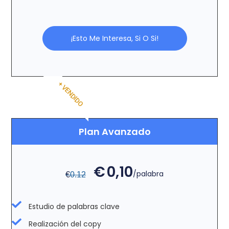
¡Esto Me Interesa, Si O Si!
+ VENDIDO
Plan Avanzado
€
0,10
/palabra
€
0.12
Estudio de palabras clave
Realización del copy