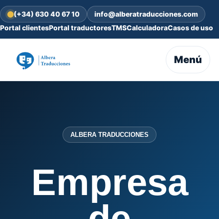
(+34) 630 40 67 10
info@alberatraducciones.com
Portal clientes
Portal traductores
TMS
Calculadora
Casos de uso
Menú
ALBERA TRADUCCIONES
Empresa
de