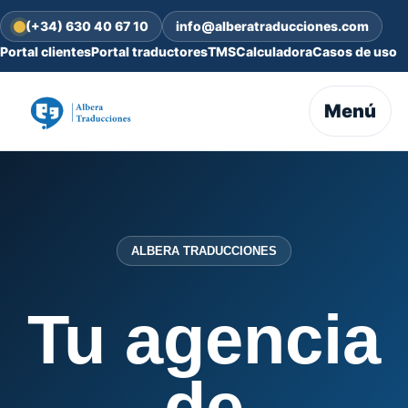
(+34) 630 40 67 10
info@alberatraducciones.com
Portal clientes
Portal traductores
TMS
Calculadora
Casos de uso
Menú
ALBERA TRADUCCIONES
Tu agencia
de