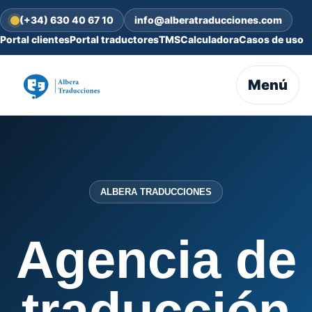
(+34) 630 40 67 10
info@alberatraducciones.com
Portal clientes
Portal traductores
TMS
Calculadora
Casos de uso
Menú
ALBERA TRADUCCIONES
Agencia de
traducción