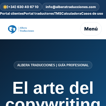
(+34) 630 40 67 10
info@alberatraducciones.com
Portal clientes
Portal traductores
TMS
Calculadora
Casos de uso
Menú
ALBERA TRADUCCIONES | GUÍA PROFESIONAL
El arte del
copywriting