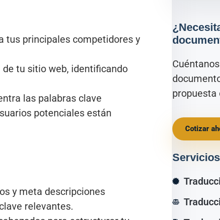
¿Necesita
 a tus principales competidores y
documen
Cuéntanos 
de tu sitio web, identificando
documento
propuesta 
ntra las palabras clave
usuarios potenciales están
Cotizar ah
Servicios
Traducc
los y meta descripciones
Traducci
 clave relevantes.