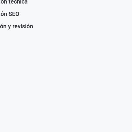
ión técnica
ión SEO
ón y revisión