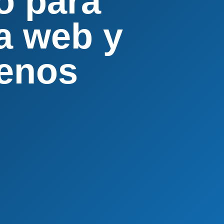
o para
a web y
uenos