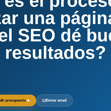
 es el proces
zar una págin
el SEO dé b
resultados?
dir presupuesto
Enviar email