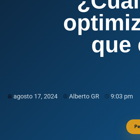
¿Cuál
optimi
que 
agosto 17, 2024
Alberto GR
9:03 pm
Pe