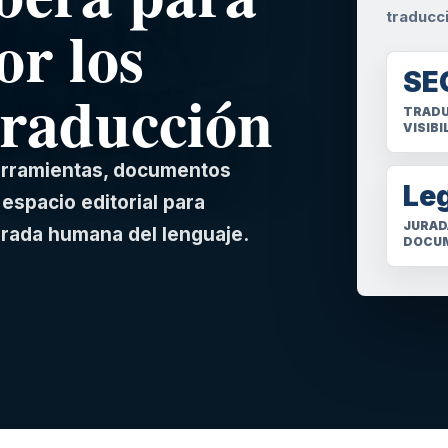
traducc
or los
SE
traducción
TRADU
VISIBI
herramientas, documentos
Le
espacio editorial para
JURAD
irada humana del lenguaje.
DOCU