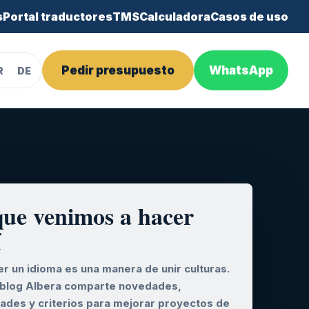
s
Portal traductores
TMS
Calculadora
Casos de uso
Pedir presupuesto
WhatsApp
R
DE
que venimos a hacer
í
r un idioma es una manera de unir culturas.
 blog Albera comparte novedades,
dades y criterios para mejorar proyectos de