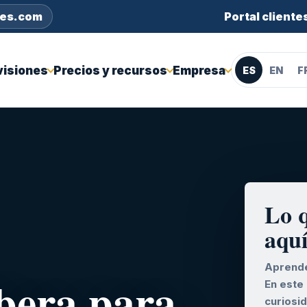
nes.com
Portal cliente
visiones
Precios y recursos
Empresa
ES
EN
F
Lo 
aqu
Aprende
lbera para
En este
curiosi