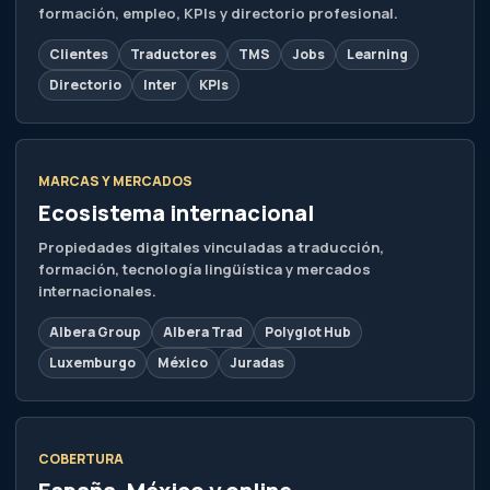
internacionales.
Albera Group
Albera Trad
Polyglot Hub
Luxemburgo
México
Juradas
COBERTURA
España, México y online
Landing pages locales y verticales para captar
búsquedas por ciudad, país, sector y tipo de
documento.
Madrid
Barcelona
Sevilla
Valencia
México
Internacional
© 2026 Albera Traducciones. Todos los derechos reservados.