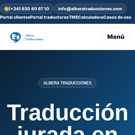
(+34) 630 40 67 10
info@alberatraducciones.com
Portal clientes
Portal traductores
TMS
Calculadora
Casos de uso
Menú
ALBERA TRADUCCIONES
Traducción
jurada en