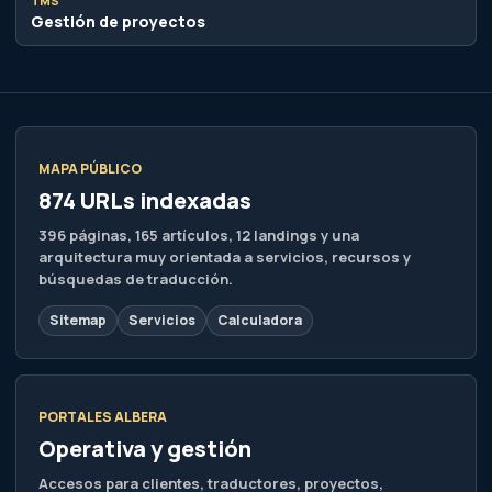
búsquedas de traducción.
Sitemap
Servicios
Calculadora
PORTALES ALBERA
Operativa y gestión
Accesos para clientes, traductores, proyectos,
formación, empleo, KPIs y directorio profesional.
Clientes
Traductores
TMS
Jobs
Learning
Directorio
Inter
KPIs
MARCAS Y MERCADOS
Ecosistema internacional
Propiedades digitales vinculadas a traducción,
formación, tecnología lingüística y mercados