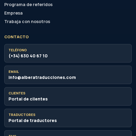
info@alberatraducciones.com
CLIENTES
Portal de clientes
TRADUCTORES
Portal de traductores
TMS
Gestión de proyectos
MAPA PÚBLICO
874 URLs indexadas
396 páginas, 165 artículos, 12 landings y una
arquitectura muy orientada a servicios, recursos y