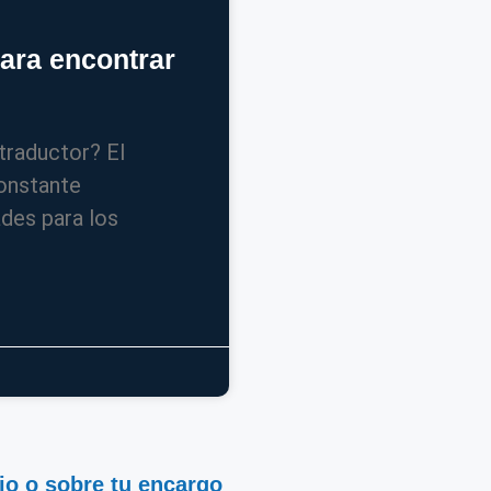
ara encontrar
traductor? El
onstante
ades para los
io o sobre tu encargo