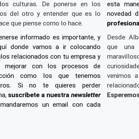
dos culturas. De ponerse en los
esta mane
os del otro y entender que es lo
novedad 
ace que piense como lo hace.
profesiona
nerse informado es importante, y
Desde Alb
quí donde vamos a ir colocando
que una
ulos relacionados con tu empresa y
maravillo
 mejorar con los procesos de
curiosidad
ucción como los que tenemos
venimos a
tros. Si no te quieres perder
relacio
na,
suscríbete a nuestra
newsletter
Esperemos 
 mandaremos un email con cada