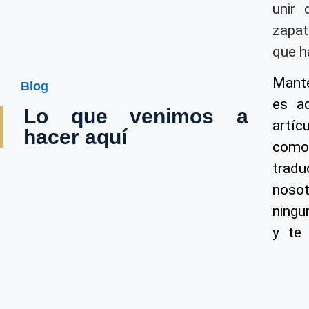
unir 
zapat
que h
Mante
Blog
es a
Lo que venimos a
artíc
hacer aquí
como
trad
noso
ningu
y te