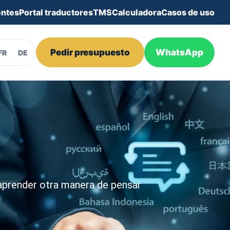
entes
Portal traductores
TMS
Calculadora
Casos de uso
Pedir presupuesto
WhatsApp
FR
DE
 aprender otra manera de pensar