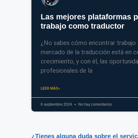
Las mejores plataformas p
trabajo como traductor
¿No sabes cómo encontrar trabajo 
mercado de la traducción está en c
crecimiento, y con él, las oportunid
profesionales de la
LEER MÁS»
6 septiembre 2024
No hay comentarios
¿Tienes alguna duda sobre el servic