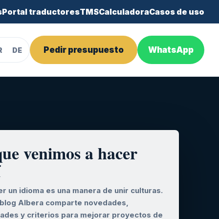
s
Portal traductores
TMS
Calculadora
Casos de uso
Pedir presupuesto
WhatsApp
R
DE
que venimos a hacer
í
r un idioma es una manera de unir culturas.
 blog Albera comparte novedades,
dades y criterios para mejorar proyectos de