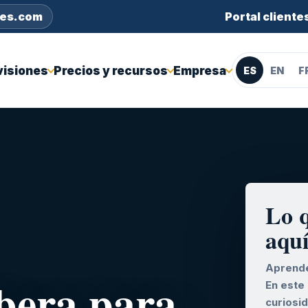
nes.com
Portal cliente
visiones
Precios y recursos
Empresa
ES
EN
F
Lo 
aqu
Aprende
lbera para
En este
curiosi