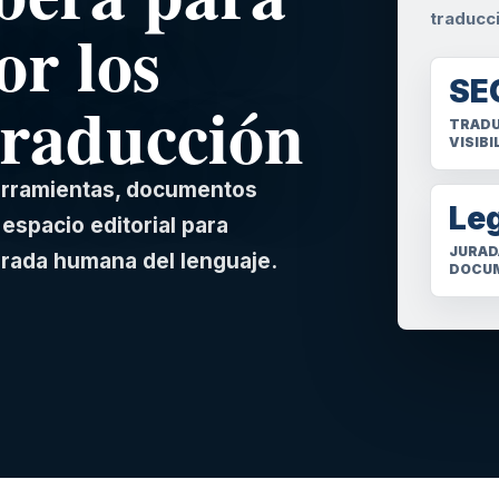
traducc
or los
SE
traducción
TRADU
VISIBI
herramientas, documentos
Le
espacio editorial para
JURAD
irada humana del lenguaje.
DOCU