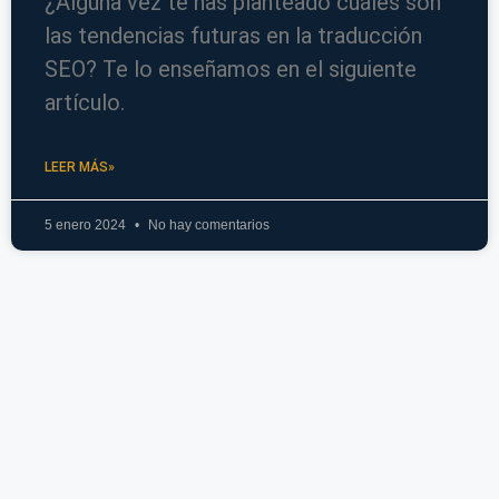
¿Alguna vez te has planteado cuáles son
las tendencias futuras en la traducción
SEO? Te lo enseñamos en el siguiente
artículo.
LEER MÁS»
5 enero 2024
No hay comentarios