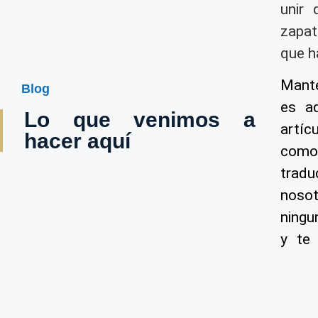
unir 
zapat
que h
Mante
Blog
es a
Lo que venimos a
artíc
hacer aquí
como
trad
noso
ningu
y te