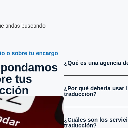
ue andas buscando
io o sobre tu encargo
¿Qué es una agencia d
espondamos
re tus
cción
¿Por qué debería usar 
traducción?
¿Cuáles son los servic
traducción?