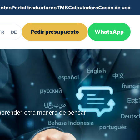
entes
Portal traductores
TMS
Calculadora
Casos de uso
Pedir presupuesto
WhatsApp
FR
DE
 aprender otra manera de pensar