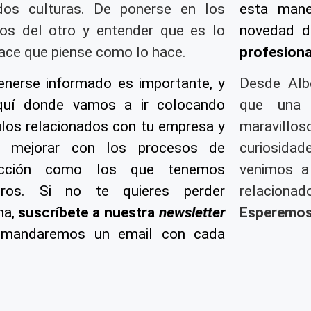
dos culturas. De ponerse en los
esta mane
os del otro y entender que es lo
novedad 
ace que piense como lo hace.
profesiona
nerse informado es importante, y
Desde Alb
quí donde vamos a ir colocando
que una
ulos relacionados con tu empresa y
maravillo
 mejorar con los procesos de
curiosidad
ucción como los que tenemos
venimos a
tros. Si no te quieres perder
relacio
na,
suscríbete a nuestra
newsletter
Esperemos 
 mandaremos un email con cada