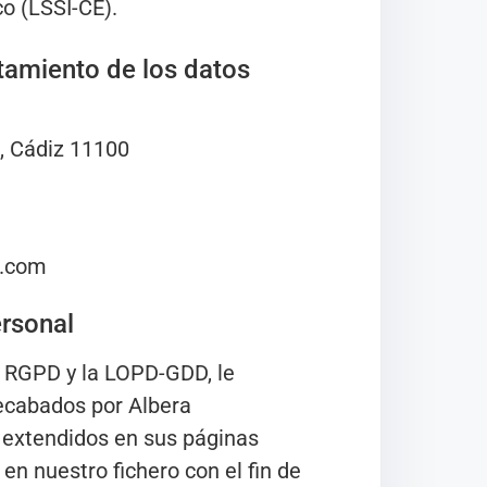
o (LSSI-CE).
atamiento de los datos
, Cádiz 11100
l.com
ersonal
l RGPD y la LOPD-GDD, le
ecabados por Albera
 extendidos en sus páginas
en nuestro fichero con el fin de