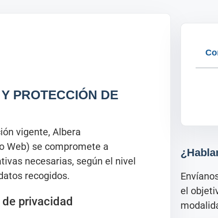
Co
D Y PROTECCIÓN DE
ión vigente, Albera
tio Web) se compromete a
¿Habla
tivas necesarias, según el nivel
datos recogidos.
Envíano
el objet
 de privacidad
modalida